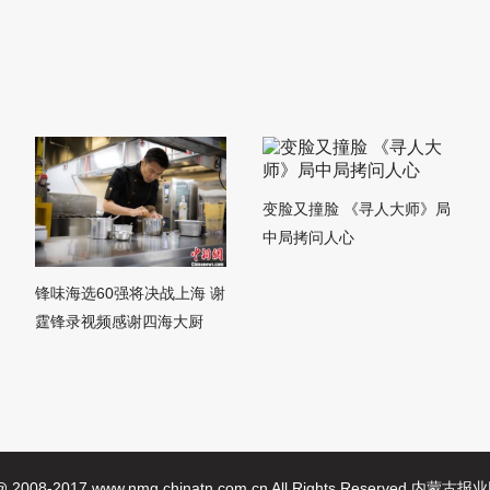
变脸又撞脸 《寻人大师》局
中局拷问人心
锋味海选60强将决战上海 谢
霆锋录视频感谢四海大厨
 @ 2008-2017 www.nmg.chinatn.com.cn All Rights Reserved 内