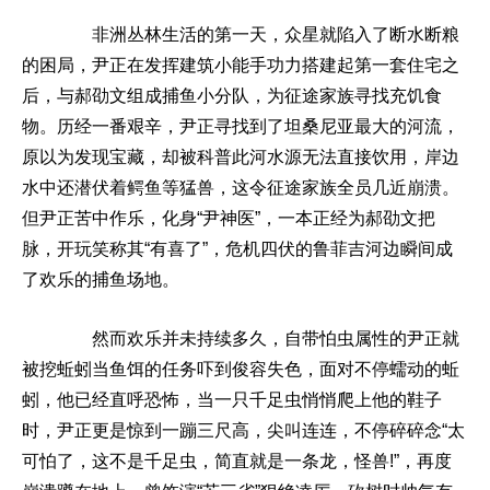
非洲丛林生活的第一天，众星就陷入了断水断粮
的困局，尹正在发挥建筑小能手功力搭建起第一套住宅之
后，与郝劭文组成捕鱼小分队，为征途家族寻找充饥食
物。历经一番艰辛，尹正寻找到了坦桑尼亚最大的河流，
原以为发现宝藏，却被科普此河水源无法直接饮用，岸边
水中还潜伏着鳄鱼等猛兽，这令征途家族全员几近崩溃。
但尹正苦中作乐，化身“尹神医”，一本正经为郝劭文把
脉，开玩笑称其“有喜了”，危机四伏的鲁菲吉河边瞬间成
了欢乐的捕鱼场地。
然而欢乐并未持续多久，自带怕虫属性的尹正就
被挖蚯蚓当鱼饵的任务吓到俊容失色，面对不停蠕动的蚯
蚓，他已经直呼恐怖，当一只千足虫悄悄爬上他的鞋子
时，尹正更是惊到一蹦三尺高，尖叫连连，不停碎碎念“太
可怕了，这不是千足虫，简直就是一条龙，怪兽!”，再度