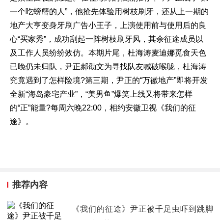
一个吃螃蟹的人”，他抢先体验用树枝刷牙，还从上一期的
地产大亨变身牙刷广告小王子，上演使用前与使用后的良
心“买家秀”，成功刮起一阵树枝刷牙风，其余征途成员以
及工作人员纷纷效仿。本期片尾，杜海涛麦迪娜觅食天色
已晚仍未归队，尹正郝劭文为寻找队友喊破喉咙，杜海涛
究竟遇到了怎样险境?第三期，尹正的“万徽地产”即将开发
全新“海岛豪宅产业”，“美男鱼”爆笑上线又将带来怎样
的“正”能量?每周六晚22:00，相约安徽卫视《我们的征
途》。
推荐内容
《我们的征途》尹正被千足虫吓到跳脚