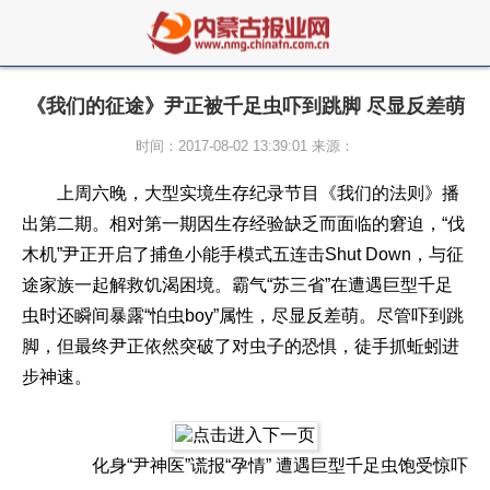
《我们的征途》尹正被千足虫吓到跳脚 尽显反差萌
时间：2017-08-02 13:39:01 来源：
上周六晚，大型实境生存纪录节目《我们的法则》播
出第二期。相对第一期因生存经验缺乏而面临的窘迫，“伐
木机”尹正开启了捕鱼小能手模式五连击Shut Down，与征
途家族一起解救饥渴困境。霸气“苏三省”在遭遇巨型千足
虫时还瞬间暴露“怕虫boy”属性，尽显反差萌。尽管吓到跳
脚，但最终尹正依然突破了对虫子的恐惧，徒手抓蚯蚓进
步神速。
化身“尹神医”谎报“孕情” 遭遇巨型千足虫饱受惊吓