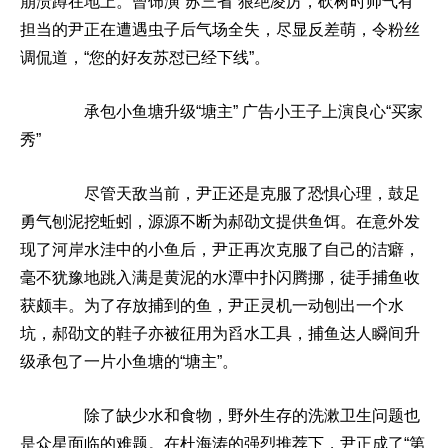
崩溃蹲在地上。曾饰演“苏三省”狠绝凌厉，砍树时帅气有
担当的尹正在遭遇虫子后气场全失，尽显反差萌，令粉丝
调侃道，“您的好友苏怼已经下线”。
承包小鱼塘升级“塘主” 广告小王子上演良心“买家
秀”
尽管天敌当前，尹正还是克服了恐惧心理，鼓足
勇气刨泥挖蚯蚓，源源不断为郝劭文提供鱼饵。在意外发
现了河岸水洼中的小鱼后，尹正再次克服了自己的洁癖，
毫不犹豫地跳入满是黄泥的水潭中扑闪腾挪，徒手捕鱼收
获颇丰。为了存放捕到的鱼，尹正灵机一动刨出一个水
坑，郝劭文的鞋子亦被征用为舀水工具，捕鱼达人瞬间升
级承包了一片小鱼塘的“塘主”。
除了缺少水和食物，野外生存的洗漱卫生问题也
是众星面临的难题。在杜海涛的强烈推荐下，尹正成了“第